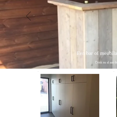
Een bar of meubilair
Denk nu al aan de fees