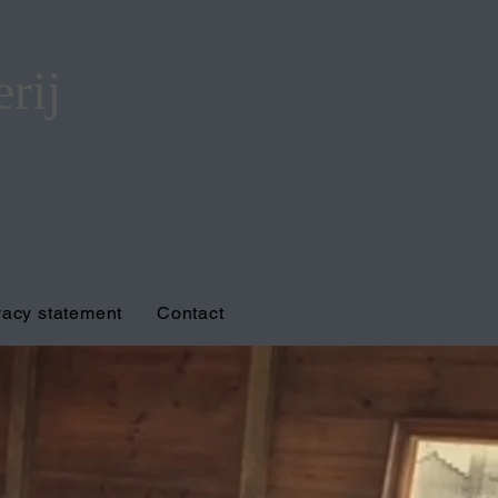
rij
vacy statement
Contact