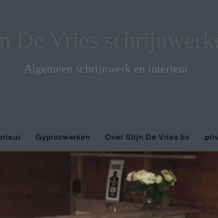
jn De Vries schrijnwerke
Algemeen schrijnwerk en interieur
erieur
Gyprocwerken
Over Stijn De Vries bv
pri