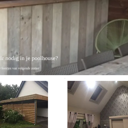
 nodig in je poolho
tjes van volgende zom