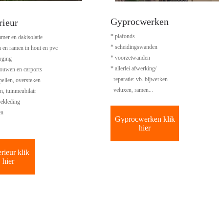
Gyprocwerken
rieur
* plafonds
mer en dakisolatie
* scheidingswanden
n en ramen in hout en pvc
* voorzetwanden
rging
* allerlei afwerking/
bouwen en carports
reparatie: vb. bijwerken
pellen, oversteken
veluxen, ramen...
n, tuinmeubilair
bekleding
en
Gyprocwerken klik
hier
rieur klik
hier