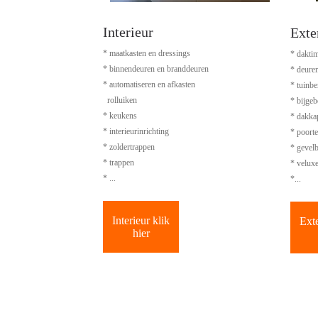
Interieur
Exte
* maatkasten en dressings
* daktim
* binnendeuren en branddeuren
* deure
* automatiseren en afkasten
* tuinbe
rolluiken
* bijge
* keukens
* dakka
* interieurinrichting
* poorte
* zoldertrappen
* gevel
* trappen
* velux
* ...
*...
Interieur klik
Exte
hier