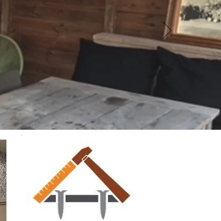
use?
er